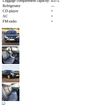
Luggage compartment capacity:
435 L
Refrigerator
—
CD-player
+
AC
+
FM-radio
+