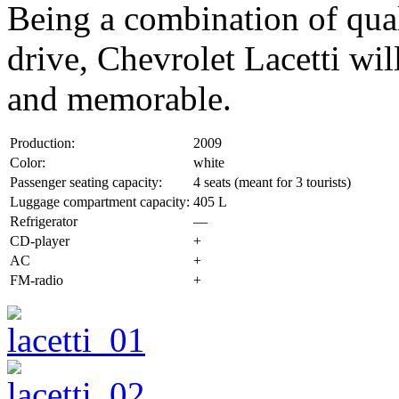
Being a combination of qual
drive, Chevrolet Lacetti wi
and memorable.
Production:
2009
Color:
white
Passenger seating capacity:
4 seats (meant for 3 tourists)
Luggage compartment capacity:
405 L
Refrigerator
—
CD-player
+
AC
+
FM-radio
+